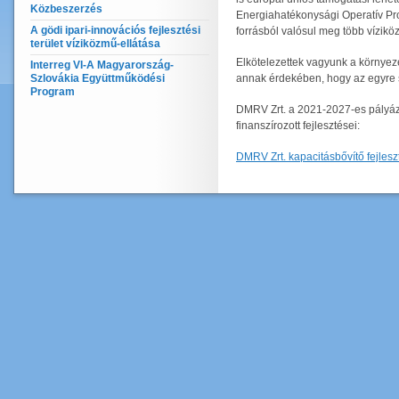
Közbeszerzés
Energiahatékonysági Operatív P
A gödi ipari-innovációs fejlesztési
forrásból valósul meg több vízik
terület víziközmű-ellátása
Elkötelezettek vagyunk a környeze
Interreg VI-A Magyarország-
Szlovákia Együttműködési
annak érdekében, hogy az egyre sz
Program
DMRV Zrt. a 2021-2027-es pályá
finanszírozott fejlesztései:
DMRV Zrt. kapacitásbővítő fejleszt