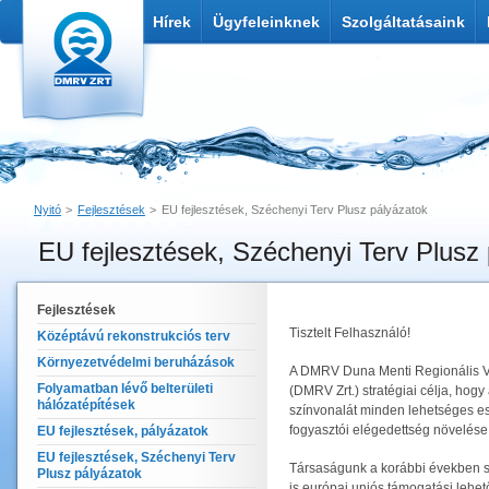
Hírek
Ügyfeleinknek
Szolgáltatásaink
Nyitó
Fejlesztések
EU fejlesztések, Széchenyi Terv Plusz pályázatok
EU fejlesztések, Széchenyi Terv Plusz
Nyomtatás
Link küldése
Fejlesztések
Tisztelt Felhasználó!
Középtávú rekonstrukciós terv
Környezetvédelmi beruházások
A DMRV Duna Menti Regionális 
Folyamatban lévő belterületi
(DMRV Zrt.) stratégiai célja, hogy
hálózatépítések
színvonalát minden lehetséges es
fogyasztói elégedettség növelés
EU fejlesztések, pályázatok
EU fejlesztések, Széchenyi Terv
Társaságunk a korábbi években si
Plusz pályázatok
is európai uniós támogatási lehe