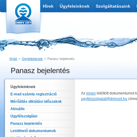
Hírek
Ügyfeleinknek
Szolgáltatásaink
Nyitó
Ügyfeleinknek
Panasz bejelentés
Panasz bejelentés
Nyomtatás
Link küldése
Ügyfeleinknek
Az
innen
letöltött dokumentumot ki
E-mail számla regisztráció
ugyfelszolgalat@dmrvzrt.hu
címre
Mérőállás diktálási időszakok
Aktuális
Ügyfélszolgálat
Panasz bejelentés
Letölthető dokumentumok