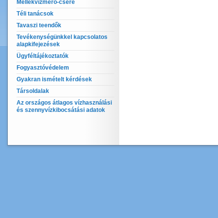
Mellékvízmérő-csere
Téli tanácsok
Tavaszi teendők
Tevékenységünkkel kapcsolatos
alapkifejezések
Ügyféltájékoztatók
Fogyasztóvédelem
Gyakran ismételt kérdések
Társoldalak
Az országos átlagos vízhasználási
és szennyvízkibocsátási adatok