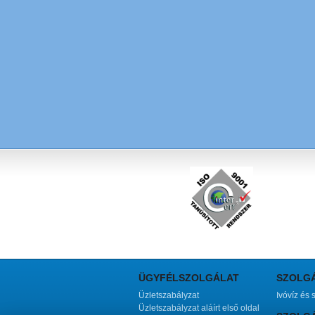
ÜGYFÉLSZOLGÁLAT
SZOLG
Üzletszabályzat
Ivóvíz és 
Üzletszabályzat aláírt első oldal