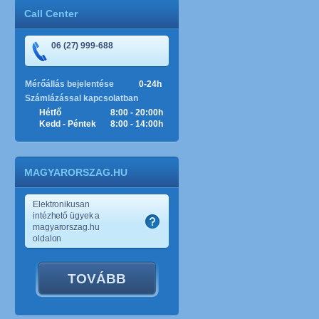
Call Center
06 (27) 999-688
Mérőállás bejelentése
0-24h
Számlázással kapcsolatban
Hétfő
8:00 - 20:00h
Kedd - Péntek
8:00 - 14:00h
MAGYARORSZAG.HU
Elektronikusan
intézhető ügyek a
magyarorszag.hu
oldalon
TOVÁBB