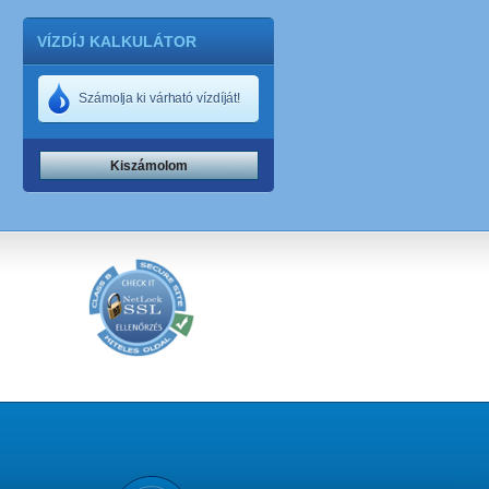
VÍZDÍJ KALKULÁTOR
Számolja ki várható vízdíját!
Kiszámolom