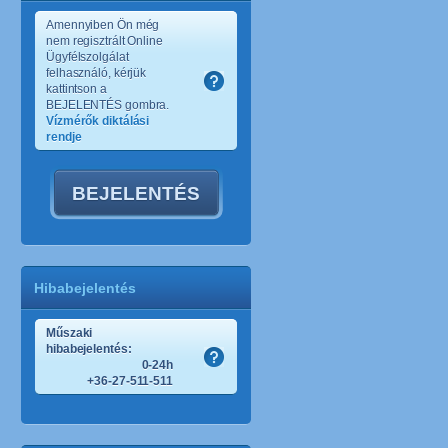
Amennyiben Ön még
nem regisztrált Online
Ügyfélszolgálat
felhasználó, kérjük
kattintson a
BEJELENTÉS gombra.
Vízmérők diktálási
rendje
BEJELENTÉS
Hibabejelentés
Műszaki
hibabejelentés:
0-24h
+36-27-511-511