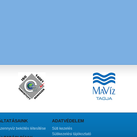
ÁLTATÁSAINK
ADATVÉDELEM
szennyvíz bekötés létesítése
Süti kezelés
Sütikezelési tájékoztató