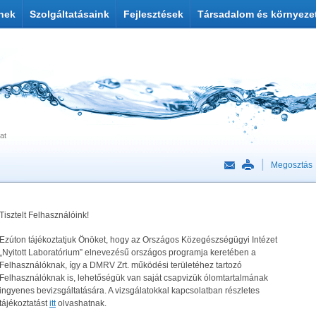
nek
Szolgáltatásaink
Fejlesztések
Társadalom és környeze
at
Megosztás
Tisztelt Felhasználóink!
Ezúton tájékoztatjuk Önöket, hogy az Országos Közegészségügyi Intézet
„Nyitott Laboratórium” elnevezésű országos programja keretében a
Felhasználóknak, így a DMRV Zrt. működési területéhez tartozó
Felhasználóknak is, lehetőségük van saját csapvizük ólomtartalmának
ingyenes bevizsgáltatására. A vizsgálatokkal kapcsolatban részletes
tájékoztatást
itt
olvashatnak.