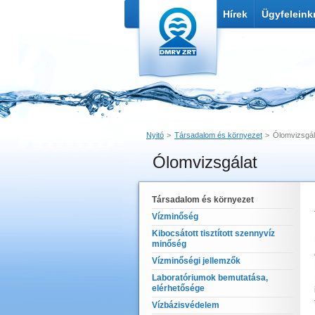
Hírek
Ügyfeleink
Nyitó
Társadalom és környezet
Ólomvizsgál
Ólomvizsgálat
Nyomtatás
Link küldése
Társadalom és környezet
Vízminőség
Kibocsátott tisztított szennyvíz
minőség
Vízminőségi jellemzők
Laboratóriumok bemutatása,
elérhetősége
Vízbázisvédelem