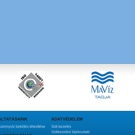
ÁLTATÁSAINK
ADATVÉDELEM
szennyvíz bekötés létesítése
Süti kezelés
Sütikezelési tájékoztató