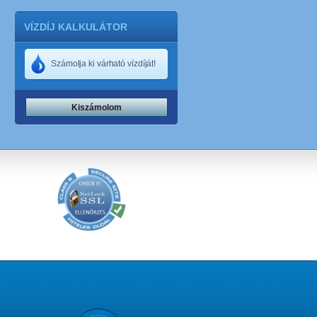
VÍZDÍJ KALKULÁTOR
Számolja ki várható vízdíját!
Kiszámolom