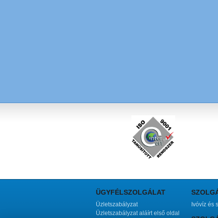
ÜGYFÉLSZOLGÁLAT
SZOLG
Üzletszabályzat
Ivóvíz és 
Üzletszabályzat aláírt első oldal