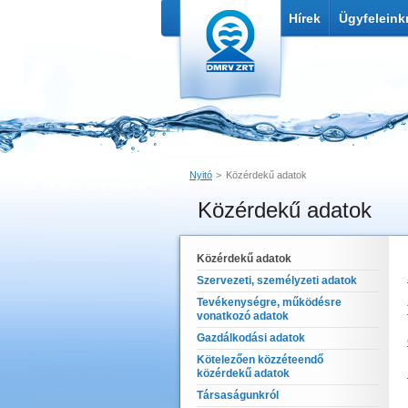
Hírek
Ügyfeleink
Nyitó
Közérdekű adatok
Közérdekű adatok
Nyomtatás
Link küldése
Közérdekű adatok
Szervezeti, személyzeti adatok
Tevékenységre, működésre
vonatkozó adatok
Gazdálkodási adatok
Kötelezően közzéteendő
közérdekű adatok
Társaságunkról