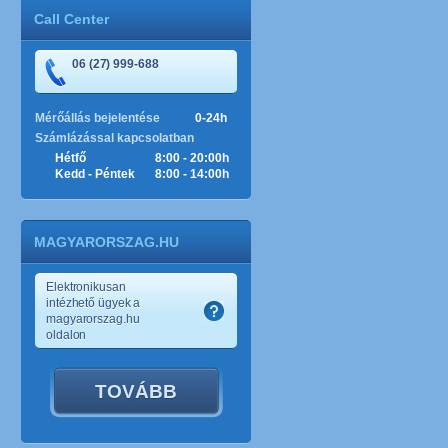
Call Center
06 (27) 999-688
Mérőállás bejelentése
0-24h
Számlázással kapcsolatban
Hétfő
8:00 - 20:00h
Kedd - Péntek
8:00 - 14:00h
MAGYARORSZAG.HU
Elektronikusan
intézhető ügyek a
magyarorszag.hu
oldalon
TOVÁBB