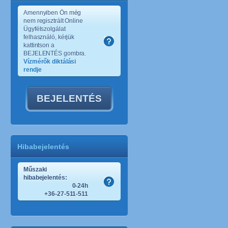
Amennyiben Ön még
nem regisztrált Online
Ügyfélszolgálat
felhasználó, kérjük
kattintson a
BEJELENTÉS gombra.
Vízmérők diktálási
rendje
BEJELENTÉS
Hibabejelentés
Műszaki
hibabejelentés:
0-24h
+36-27-511-511