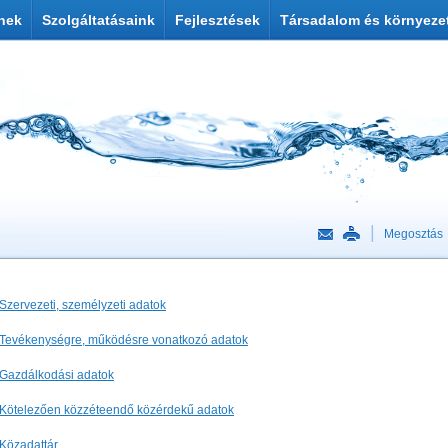
nek
Szolgáltatásaink
Fejlesztések
Társadalom és környeze
Megosztás
Szervezeti, személyzeti adatok
Tevékenységre, működésre vonatkozó adatok
Gazdálkodási adatok
Kötelezően közzéteendő közérdekű adatok
Közadattár