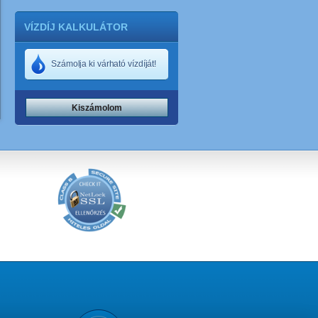
VÍZDÍJ KALKULÁTOR
Számolja ki várható vízdíját!
Kiszámolom