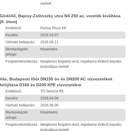
mellett
Gödöllő, Bajcsy-Zsilinszky utca NA 250 ac. vezeték kiváltása
(II. ütem)
Kivitelező:
Pulzus Plusz Kft
Kezdés:
2026.04.07.
Várható befejezés:
2026.06.21.
Munkavégzés
folyamatos
jellege:
Forgalomkorlátozás:
Ideiglenes forgalmi rend, ingatlanra történő bejutás
biztosítása mellett
Vác, Budapesti főút DN150 öv és DN200 AC vízvezetékek
felújítása D160 és D200 KPE vízvezetékre
Kivitelező:
TD-Service Kft.
Kezdés:
2026.04.08
Várható befejezés:
2026.06.06
Munkavégzés
folyamatos
jellege:
Forgalomkorlátozás:
Ideiglenes forgalmi rend, ingatlanra történő bejutás
biztosítása mellett