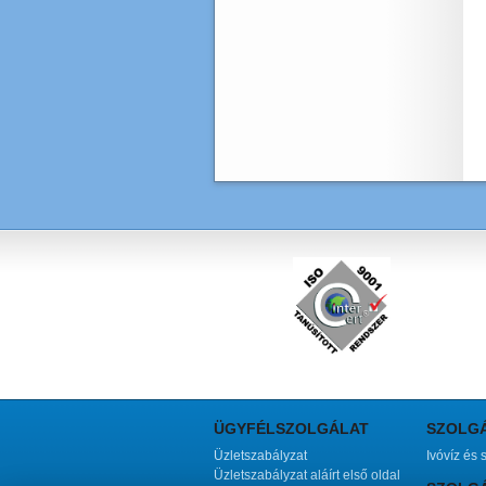
ÜGYFÉLSZOLGÁLAT
SZOLG
Üzletszabályzat
Ivóvíz és 
Üzletszabályzat aláírt első oldal