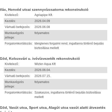
Vác, Honvéd utcai szennyvízcsatorna rekonstrukció
Kivitelező:
Agriapipe Kft.
Kezdés:
2026.04.09
Várható befejezés:
2026.06.08
Munkavégzés
folyamatos
jellege:
Forgalomkorlátozás:
Ideiglenes forgalmi rend, ingatlanra történő bejutás
biztosítása mellett
Göd, Kolozsvári u. ivóvízvezeték rekonstrukció
Kivitelező:
Wizler-Aqua Kft
Kezdés:
2026.06.04.
Várható befejezés:
2026.07.15.
Munkavégzés
folyamatos
jellege:
Forgalomkorlátozás:
Szakaszos, ingatlanra történő bejutás biztosítása
mellett
Göd, Vasút utca, Sport utca, Alagút utca vasút alatti átvezetés