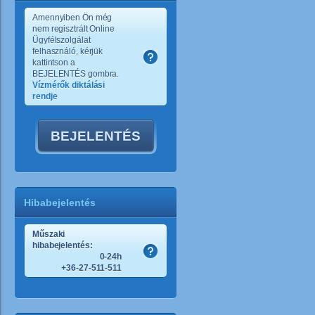
Amennyiben Ön még
nem regisztrált Online
Ügyfélszolgálat
felhasználó, kérjük
kattintson a
BEJELENTÉS gombra.
Vízmérők diktálási
rendje
BEJELENTÉS
Hibabejelentés
Műszaki
hibabejelentés:
0-24h
+36-27-511-511