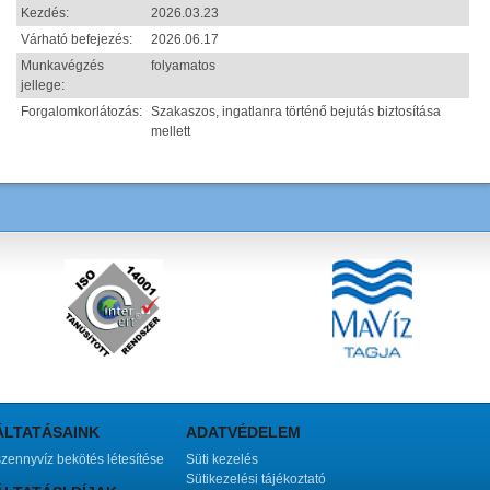
Kezdés:
2026.03.23
Várható befejezés:
2026.06.17
Munkavégzés
folyamatos
jellege:
Forgalomkorlátozás:
Szakaszos, ingatlanra történő bejutás biztosítása
mellett
ÁLTATÁSAINK
ADATVÉDELEM
szennyvíz bekötés létesítése
Süti kezelés
Sütikezelési tájékoztató