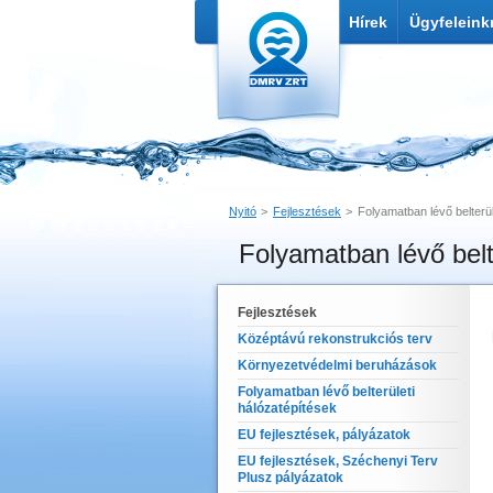
Hírek
Ügyfeleink
Nyitó
Fejlesztések
Folyamatban lévő belterül
Folyamatban lévő belt
Nyomtatás
Link küldése
Fejlesztések
Középtávú rekonstrukciós terv
Környezetvédelmi beruházások
Folyamatban lévő belterületi
hálózatépítések
EU fejlesztések, pályázatok
EU fejlesztések, Széchenyi Terv
Plusz pályázatok