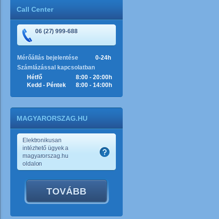
Call Center
06 (27) 999-688
Mérőállás bejelentése
0-24h
Számlázással kapcsolatban
Hétfő
8:00 - 20:00h
Kedd - Péntek
8:00 - 14:00h
MAGYARORSZAG.HU
Elektronikusan
intézhető ügyek a
magyarorszag.hu
oldalon
TOVÁBB