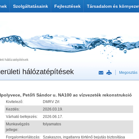
nek
Szolgáltatásaink
Fejlesztések
Társadalom és környeze
eti hálózatépítések
erületi hálózatépítések
Megosztás
Ipolyvece, Petőfi Sándor u. NA100 ac vízvezeték rekonstrukció
Kivitelező:
DMRV Zrt
Kezdés:
2026.03.19.
Várható befejezés:
2026.06.17.
Munkavégzés
folyamatos
jellege:
Forgalomkorlátozás:
Szakaszos, ingatlanra történő bejutás biztosítása