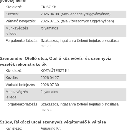
(ivóvíz) csere
Kivitelező:
ÉKISZ Kft
Kezdés:
2026.04.08 (MÁV engedély függvényében)
Várható befejezés:
2026.07.15. (talajvízviszonyok függvényében)
Munkavégzés
folyamatos
jellege:
Forgalomkorlátozás:
Szakaszos, ingatlanra történő bejutás biztosítása
mellett
Szentendre, Otelló utca, Otelló köz ivóvíz- és szennyvíz
vezeték rekonstrukciók
Kivitelező:
KÖZMŰTESZT Kft
Kezdés:
2026.04.27
Várható befejezés:
2026.07.30.
Munkavégzés
folyamatos
jellege:
Forgalomkorlátozás:
Szakaszos, ingatlanra történő bejutás biztosítása
mellett
Szügy, Rákóczi utcai szennyvíz végátemelő kiváltása
Kivitelező:
Aquaring Kft