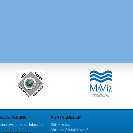
ÁLTATÁSAINK
ADATVÉDELEM
szennyvíz bekötés létesítése
Süti kezelés
Sütikezelési tájékoztató