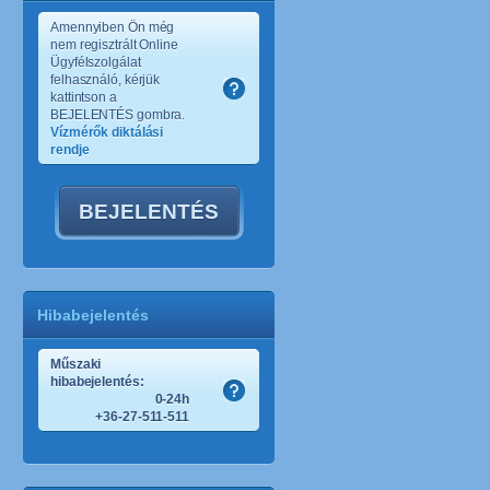
Amennyiben Ön még
nem regisztrált Online
Ügyfélszolgálat
felhasználó, kérjük
kattintson a
BEJELENTÉS gombra.
Vízmérők diktálási
rendje
BEJELENTÉS
Hibabejelentés
Műszaki
hibabejelentés:
0-24h
+36-27-511-511