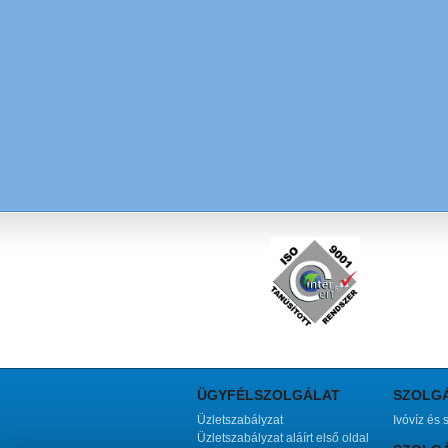
ÜGYFÉLSZOLGÁLAT
SZOLG
Üzletszabályzat
Ivóvíz és 
Üzletszabályzat aláírt első oldal