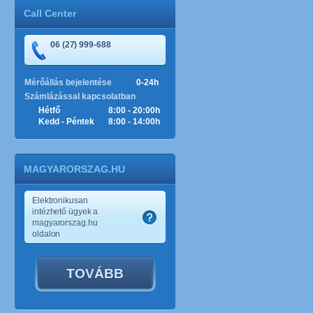
Call Center
06 (27) 999-688
Mérőállás bejelentése
0-24h
Számlázással kapcsolatban
Hétfő
8:00 - 20:00h
Kedd - Péntek
8:00 - 14:00h
MAGYARORSZAG.HU
Elektronikusan
intézhető ügyek a
magyarorszag.hu
oldalon
TOVÁBB