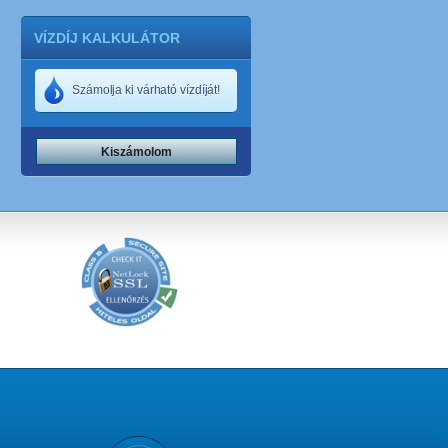
VÍZDÍJ KALKULÁTOR
Számolja ki várható vízdíját!
Kiszámolom