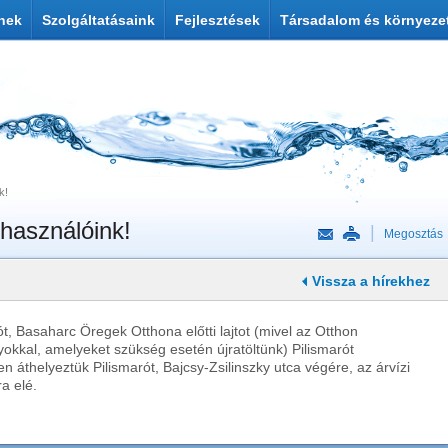
nek
Szolgáltatásaink
Fejlesztések
Társadalom és környeze
k!
elhasználóink!
Megosztás
Vissza a hírekhez
t, Basaharc Öregek Otthona előtti lajtot (mivel az Otthon
yokkal, amelyeket szükség esetén újratöltünk) Pilismarót
áthelyeztük Pilismarót, Bajcsy-Zsilinszky utca végére, az árvízi
a elé.