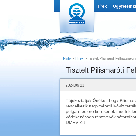
Hírek
Ügyfeleink
Nyitó
Hírek
Tisztelt Pilismaróti Felhasználóin
Tisztelt Pilismaróti F
Nyomtatás
Link küldése
2024.09.22.
Tájékoztatjuk Önöket, hogy Pilismaró
rendelkezik nagyméretű ivóvíz tartál
polgármestere kérésének megfelelően 
védekezésben résztvevők sátortábor
DMRV Zrt.