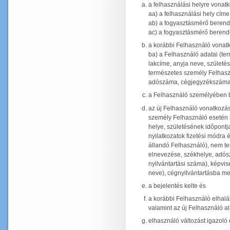
a felhasználási helyre vonat
aa) a felhasználási hely cím
ab) a fogyasztásmérő berend
ac) a fogyasztásmérő berend
a korábbi Felhasználó vona
ba) a Felhasználó adatai (t
lakcíme, anyja neve, születé
természetes személy Felhasz
adószáma, cégjegyzékszáma (
a Felhasználó személyében b
az új Felhasználó vonatkozá
személy Felhasználó esetén 
helye, születésének időpontja
nyilatkozatok fizetési módra
állandó Felhasználó), nem t
elnevezése, székhelye, adó
nyilvántartási száma), képvis
neve), cégnyilvántartásba me
a bejelentés kelte és
a korábbi Felhasználó elhalá
valamint az új Felhasználó al
elhasználó változást igazol