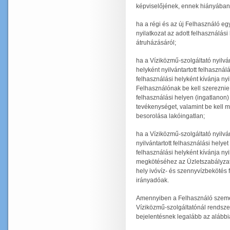
képviselőjének, ennek hiányában
ha a régi és az új Felhasználó e
nyilatkozat az adott felhasználás
átruházásáról;
ha a Víziközmű-szolgáltató nyilv
helyként nyilvántartott felhasznál
felhasználási helyként kívánja nyi
Felhasználónak be kell szereznie 
felhasználási helyen (ingatlano
tevékenységet, valamint be kell mu
besorolása lakóingatlan;
ha a Víziközmű-szolgáltató nyilvá
nyilvántartott felhasználási hely
felhasználási helyként kívánja nyi
megkötéséhez az Üzletszabályzat 
hely ivóvíz- és szennyvízbekötés 
irányadóak.
Amennyiben a Felhasználó személ
Víziközmű-szolgáltatónál rendszer
bejelentésnek legalább az alábbia