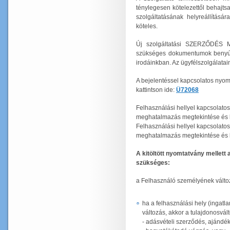
ténylegesen kötelezettől behajtsa,
szolgáltatásának helyreállításá
köteles.
Új szolgáltatási SZERZŐDÉS 
szükséges dokumentumok benyújt
irodáinkban. Az ügyfélszolgálata
A bejelentéssel kapcsolatos nyom
kattintson ide:
Ü72068
Felhasználási hellyel kapcsolato
meghatalmazás megtekintése és le
Felhasználási hellyel kapcsolato
meghatalmazás megtekintése és le
A kitöltött nyomtatvány mellet
szükséges:
a Felhasználó személyének válto
ha a felhasználási hely (ingatl
változás, akkor a tulajdonosvált
- adásvételi szerződés, ajándé