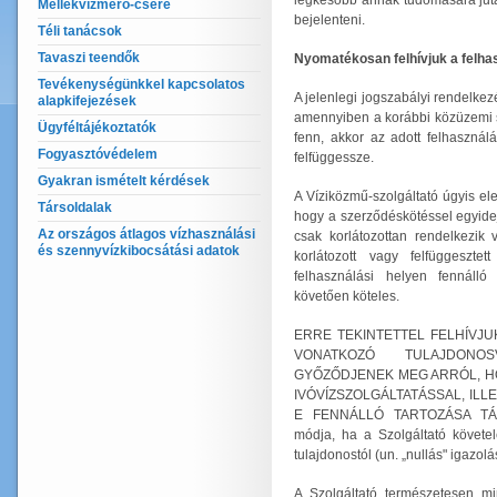
legkésőbb annak tudomására jutá
Mellékvízmérő-csere
bejelenteni.
Téli tanácsok
Tavaszi teendők
Nyomatékosan felhívjuk a felhas
Tevékenységünkkel kapcsolatos
A jelenlegi jogszabályi rendelkez
alapkifejezések
amennyiben a korábbi közüzemi s
Ügyféltájékoztatók
fenn, akkor az adott felhasználá
Fogyasztóvédelem
felfüggessze.
Gyakran ismételt kérdések
A Víziközmű-szolgáltató úgyis el
Társoldalak
hogy a szerződéskötéssel egyidej
Az országos átlagos vízhasználási
csak korlátozottan rendelkezik v
és szennyvízkibocsátási adatok
korlátozott vagy felfüggesztett
felhasználási helyen fennálló 
követően köteles.
ERRE TEKINTETTEL FELHÍVJU
VONATKOZÓ TULAJDONOS
GYŐZŐDJENEK MEG ARRÓL, HO
IVÓVÍZSZOLGÁLTATÁSSAL, IL
E FENNÁLLÓ TARTOZÁSA TÁR
módja, ha a Szolgáltató követel
tulajdonostól (un. „nullás" igazolás
A Szolgáltató természetesen min