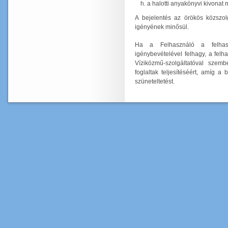
a halotti anyakönyvi kivonat m
A bejelentés az örökös közszol
igényének minősül.
Ha a Felhasználó a felhaszn
igénybevételével felhagy, a felh
Víziközmű-szolgáltatóval szemb
foglaltak teljesítéséért, amíg 
szüneteltetést.