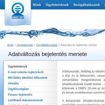
Hírek
Ügyfeleinknek
Szolgáltatásaink
Nyitó
Ügyfeleinknek
Ügyféltájékoztatók
Adatváltozás bejelentés menete
Adatváltozás bejelentés menete
Nyomtatás
Link küldése
Ügyfeleinknek
A felhasználó, illetőleg az elkülö
E-mail számla regisztráció
a régi és új felhasználó, valam
Mérőállás diktálási időszakok
vízmérőállás megjelölésével
Aktuális
elhalálozásának esetét kivéve – 
kötelesek a DMRV Zrt-nek az üzle
Ügyfélszolgálat
és annak rendelkezései szerint elj
Panasz bejelentés
Letölthető dokumentumok
A felhasználó elhalálozásána