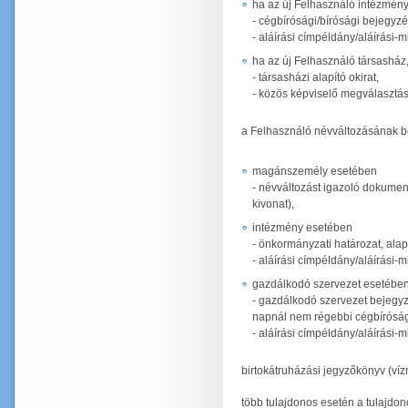
ha az új Felhasználó intézmény
- cégbírósági/bírósági bejegyz
- aláírási címpéldány/aláírási-m
ha az új Felhasználó társasház,
- társasházi alapító okirat,
- közös képviselő megválasztás
a Felhasználó névváltozásának b
magánszemély esetében
- névváltozást igazoló dokumen
kivonat),
intézmény esetében
- önkormányzati határozat, alapí
- aláírási címpéldány/aláírási-m
gazdálkodó szervezet esetébe
- gazdálkodó szervezet bejegyzé
napnál nem régebbi cégbíróság
- aláírási címpéldány/aláírási-m
birtokátruházási jegyzőkönyv (víz
több tulajdonos esetén a tulajdo