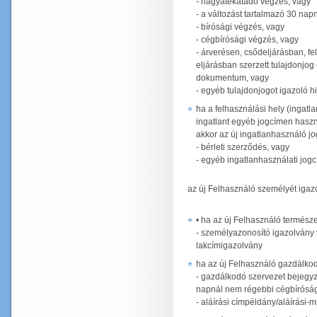
- hagyatékátadó végzés, vagy
- a változást tartalmazó 30 nap
- bírósági végzés, vagy
- cégbírósági végzés, vagy
- árverésen, csődeljárásban, f
eljárásban szerzett tulajdonjog
dokumentum, vagy
- egyéb tulajdonjogot igazoló 
ha a felhasználási hely (ingat
ingatlant egyéb jogcímen haszná
akkor az új ingatlanhasználó jo
- bérleti szerződés, vagy
- egyéb ingatlanhasználati jog
az új Felhasználó személyét iga
• ha az új Felhasználó termész
- személyazonosító igazolvány 
lakcímigazolvány
ha az új Felhasználó gazdálkod
- gazdálkodó szervezet bejegyzé
napnál nem régebbi cégbíróság
- aláírási címpéldány/aláírási-m