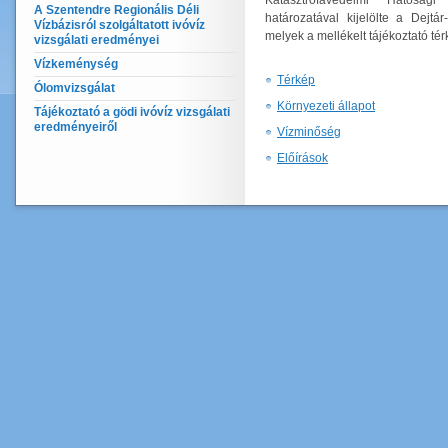
Katasztrófavédelmi Hatósá
A Szentendre Regionális Déli
határozatával kijelölte a Dejtár
Vízbázisról szolgáltatott ivóvíz
melyek a mellékelt tájékoztató tér
vizsgálati eredményei
Vízkeménység
Térkép
Ólomvizsgálat
Környezeti állapot
Tájékoztató a gödi ivóvíz vizsgálati
eredményeiről
Vízminőség
Előírások