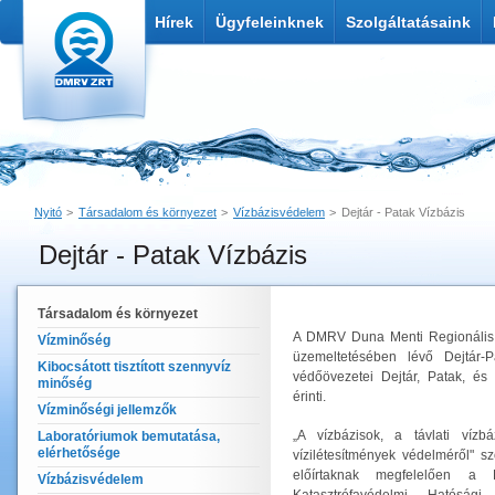
Hírek
Ügyfeleinknek
Szolgáltatásaink
Nyitó
Társadalom és környezet
Vízbázisvédelem
Dejtár - Patak Vízbázis
Dejtár - Patak Vízbázis
Nyomtatás
Link küldése
Társadalom és környezet
A DMRV Duna Menti Regionális V
Vízminőség
üzemeltetésében lévő Dejtár-Pa
Kibocsátott tisztított szennyvíz
védőövezetei Dejtár, Patak, és 
minőség
érinti.
Vízminőségi jellemzők
„A vízbázisok, a távlati vízbá
Laboratóriumok bemutatása,
elérhetősége
vízilétesítmények védelméről" s
előírtaknak megfelelően a F
Vízbázisvédelem