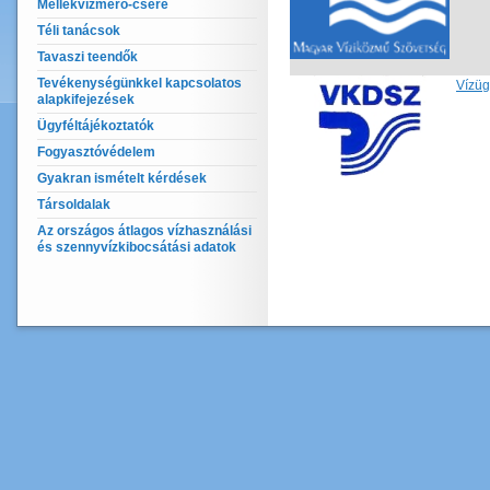
Mellékvízmérő-csere
Téli tanácsok
Tavaszi teendők
Tevékenységünkkel kapcsolatos
Vízüg
alapkifejezések
Ügyféltájékoztatók
Fogyasztóvédelem
Gyakran ismételt kérdések
Társoldalak
Az országos átlagos vízhasználási
és szennyvízkibocsátási adatok