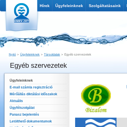
Hírek
Ügyfeleinknek
Szolgáltatásaink
Nyitó
Ügyfeleinknek
Társoldalak
Egyéb szervezetek
Egyéb szervezetek
Nyomtatás
Link küldése
Ügyfeleinknek
E-mail számla regisztráció
Mérőállás diktálási időszakok
Aktuális
Ügyfélszolgálat
Panasz bejelentés
Letölthető dokumentumok