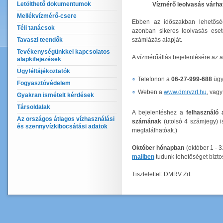
Letölthető dokumentumok
Vízmérő leolvasás várhat
Mellékvízmérő-csere
Ebben az időszakban lehetőség
Téli tanácsok
azonban sikeres leolvasás eset
Tavaszi teendők
számlázás alapját.
Tevékenységünkkel kapcsolatos
A vízmérőállás bejelentésére az a
alapkifejezések
Ügyféltájékoztatók
Telefonon a
06-27-999-688
ügyf
Fogyasztóvédelem
Weben a
www.dmrvzrt.hu
, vag
Gyakran ismételt kérdések
Társoldalak
A bejelentéshez a
felhasználó 
Az országos átlagos vízhasználási
számának
(utolsó 4 számjegy) 
és szennyvízkibocsátási adatok
megtalálhatóak.)
Október hónapban
(október 1 - 3
mailben
tudunk lehetőséget biztos
Tisztelettel: DMRV Zrt.