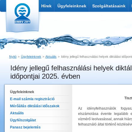
Hírek
Ügyfeleinknek
Szolgáltatásaink
Nyitó
Ügyfeleinknek
Aktuális
Idény jellegű felhasználási helyek diktálási időpon
Idény jellegű felhasználási helyek diktál
Nyomtatás
Link küldése
időpontjai 2025. évben
Ügyfeleinknek
Tisz
E-mail számla regisztráció
Mérőállás diktálási időszakok
Az idényfelhasználók fogya
Aktuális
elszámolása évente legalább eg
vízmérő leolvasással, annak hián
Ügyfélszolgálat
felhasználó által történő közléséve
Panasz bejelentés