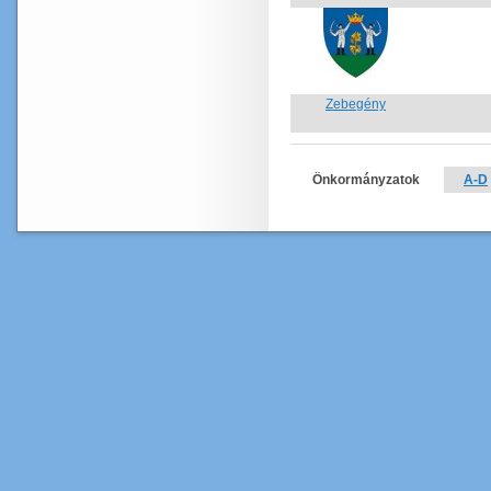
Zebegény
Önkormányzatok
A-D