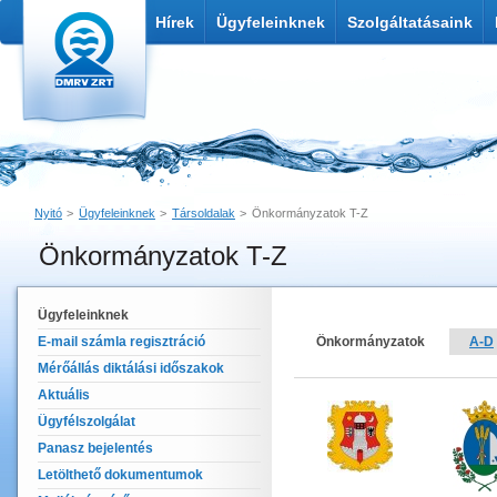
Hírek
Ügyfeleinknek
Szolgáltatásaink
Nyitó
Ügyfeleinknek
Társoldalak
Önkormányzatok T-Z
Önkormányzatok T-Z
Nyomtatás
Link küldése
Ügyfeleinknek
E-mail számla regisztráció
Önkormányzatok
A-D
Mérőállás diktálási időszakok
Aktuális
Ügyfélszolgálat
Panasz bejelentés
Letölthető dokumentumok