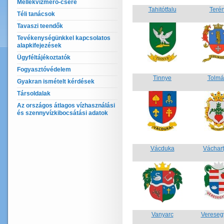
Mellékvízmérő-csere
Tahitótfalu
Teré
Téli tanácsok
Tavaszi teendők
Tevékenységünkkel kapcsolatos
alapkifejezések
Ügyféltájékoztatók
Fogyasztóvédelem
Tinnye
Tolmá
Gyakran ismételt kérdések
Társoldalak
Az országos átlagos vízhasználási
és szennyvízkibocsátási adatok
Vácduka
Váchar
Vanyarc
Vereseg