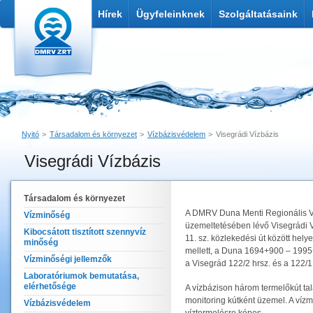
Hírek
Ügyfeleinknek
Szolgáltatásaink
Nyitó
Társadalom és környezet
Vízbázisvédelem
Visegrádi Vízbázis
Visegrádi Vízbázis
Nyomtatás
Link küldése
Társadalom és környezet
A DMRV Duna Menti Regionális Víz
Vízminőség
üzemeltetésében lévő Visegrádi V
Kibocsátott tisztított szennyvíz
11. sz. közlekedési út között hel
minőség
mellett, a Duna 1694+900 – 1995+
Vízminőségi jellemzők
a Visegrád 122/2 hrsz. és a 122/1
Laboratóriumok bemutatása,
elérhetősége
A vízbázison három termelőkút találh
monitoring kútként üzemel. A vízm
Vízbázisvédelem