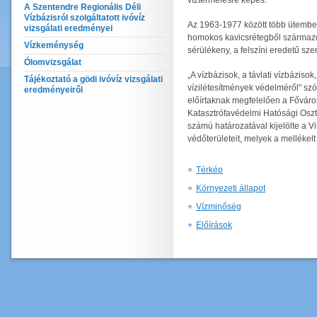
víztermelésre képes.
A Szentendre Regionális Déli
Vízbázisról szolgáltatott ivóvíz
Az 1963-1977 között több ütemben 
vizsgálati eredményei
homokos kavicsrétegből származó p
Vízkeménység
sérülékeny, a felszíni eredetű sz
Ólomvizsgálat
„A vízbázisok, a távlati vízbázisok
Tájékoztató a gödi ivóvíz vizsgálati
vízilétesítmények védelméről" sz
eredményeiről
előírtaknak megfelelően a Főváro
Katasztrófavédelmi Hatósági Oszt
számú határozatával kijelölte a V
védőterületeit, melyek a mellékelt
Térkép
Környezeti állapot
Vízminőség
Előírások