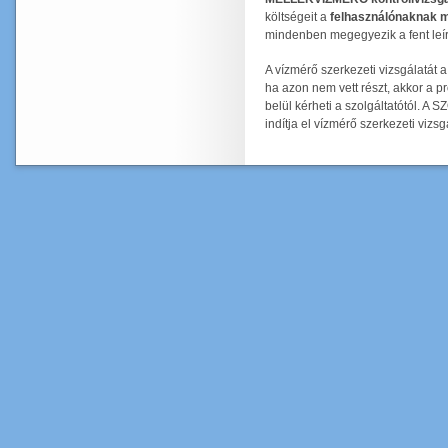
költségeit a
felhasználónaknak me
mindenben megegyezik a fent leír
A vízmérő szerkezeti vizsgálatá
ha azon nem vett részt, akkor a p
belül kérheti a szolgáltatótól. 
indítja el vízmérő szerkezeti vizsg