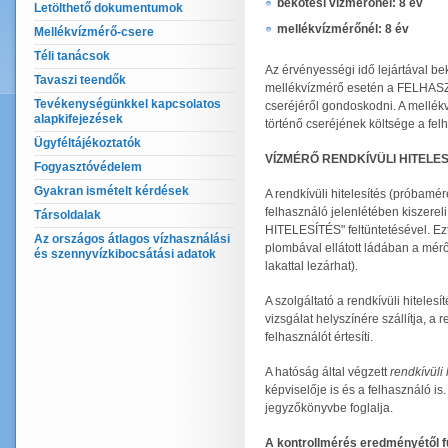
bekötési vízmérőnél: 8 év
Letölthető dokumentumok
mellékvízmérőnél: 8 év
Mellékvízmérő-csere
Téli tanácsok
Az érvényességi idő lejártával 
Tavaszi teendők
mellékvízmérő esetén a FELHASZN
Tevékenységünkkel kapcsolatos
cseréjéről gondoskodni. A mellékví
alapkifejezések
történő cseréjének költsége a felh
Ügyféltájékoztatók
VÍZMÉRŐ RENDKÍVÜLI HITELE
Fogyasztóvédelem
Gyakran ismételt kérdések
A rendkívüli hitelesítés (próbamé
felhasználó jelenlétében kiszereli
Társoldalak
HITELESÍTÉS" feltüntetésével. Ezt
Az országos átlagos vízhasználási
plombával ellátott ládában a mérő
és szennyvízkibocsátási adatok
lakattal lezárhat).
A szolgáltató a rendkívüli hiteles
vizsgálat helyszínére szállítja, a r
felhasználót értesíti.
A hatóság által végzett
rendkívüli 
képviselője is és a felhasználó is
jegyzőkönyvbe foglalja.
A kontrollmérés eredményétől f