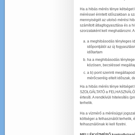
Ha a hibás mérés ténye kétséget k
méréssel érintett időszakban a sz
mennyiségét az utolsó mérési hib
számított átlagfogyasztása és a h
szorzataként kell meghatározni. A
a meghibásodás tényleges id
időpontjától az új fogyasztás
időtartam
ha a meghibásodás tényleges 
közösen, becsléssel megállap
a b) pont szerinti megállapo
mérőcseréig eltelt időszak, d
Ha a hibás mérés ténye kétséget k
SZOLGÁLTATÓ a FELHASZNÁLÓ-t -
értesíti. A rendkívüli hitelesítés 
terhelik.
Ha a vízmérő a mérésügyi jogs
költségei a felhasználót terhelik, 
felhasználónak ki kell fizetni.
MELLÉKVÍZMÉRŐ kontrollvizsgá