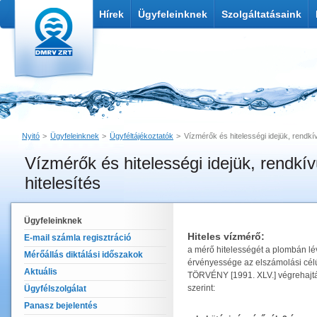
Hírek
Ügyfeleinknek
Szolgáltatásaink
Nyitó
Ügyfeleinknek
Ügyféltájékoztatók
Vízmérők és hitelességi idejük, rendkívü
Vízmérők és hitelességi idejük, rendkív
Nyomtatás
Link küldése
hitelesítés
Ügyfeleinknek
Hiteles vízmérő:
E-mail számla regisztráció
a mérő hitelességét a plombán lév
Mérőállás diktálási időszakok
érvényessége az elszámolási cé
Aktuális
TÖRVÉNY [1991. XLV.] végrehajtá
szerint:
Ügyfélszolgálat
Panasz bejelentés