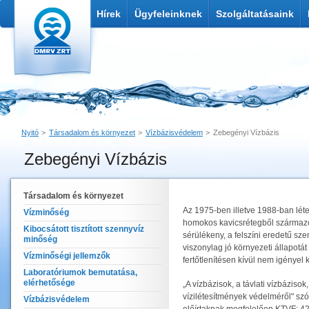
Hírek
Ügyfeleinknek
Szolgáltatásaink
Nyitó
Társadalom és környezet
Vízbázisvédelem
Zebegényi Vízbázis
Zebegényi Vízbázis
Nyomtatás
Link küldése
Társadalom és környezet
Az 1975-ben illetve 1988-ban létes
Vízminőség
homokos kavicsrétegből származó p
Kibocsátott tisztított szennyvíz
sérülékeny, a felszíni eredetű s
minőség
viszonylag jó környezeti állapotát 
Vízminőségi jellemzők
fertőtlenítésen kívül nem igényel 
Laboratóriumok bemutatása,
elérhetősége
„A vízbázisok, a távlati vízbázisok
vízilétesítmények védelméről" szó
Vízbázisvédelem