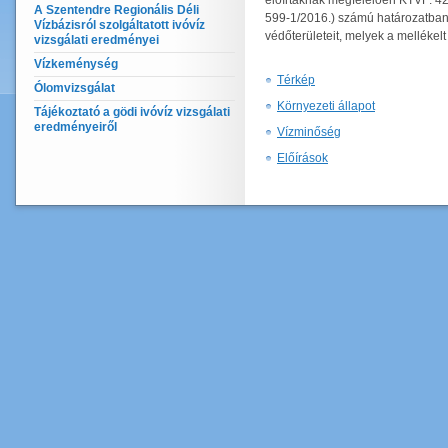
előírtaknak megfelelően KTVF: 4
A Szentendre Regionális Déli
599-1/2016.) számú határozatban 
Vízbázisról szolgáltatott ivóvíz
védőterületeit, melyek a mellékelt
vizsgálati eredményei
Vízkeménység
Térkép
Ólomvizsgálat
Környezeti állapot
Tájékoztató a gödi ivóvíz vizsgálati
eredményeiről
Vízminőség
Előírások