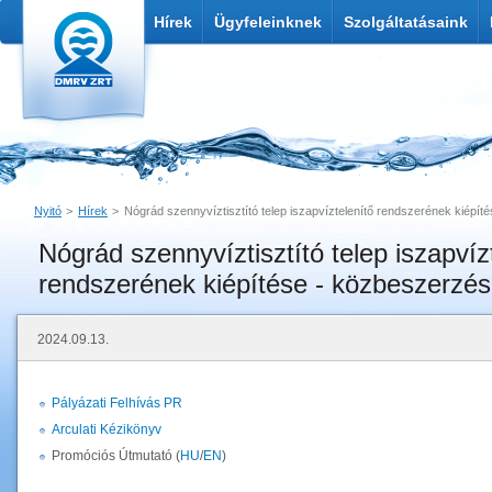
Hírek
Ügyfeleinknek
Szolgáltatásaink
Nyitó
Hírek
Nógrád szennyvíztisztító telep iszapvíztelenítő rendszerének kiépít
Nógrád szennyvíztisztító telep iszapvíz
Nyomtatás
Link küldése
rendszerének kiépítése - közbeszerzés
2024.09.13.
Pályázati Felhívás PR
Arculati Kézikönyv
Promóciós Útmutató (
HU
/
EN
)