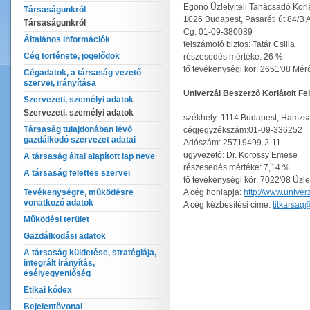
Egono Üzletviteli Tanácsadó Korl
Társaságunkról
1026 Budapest, Pasaréti út 84/B A.
Társaságunkról
Cg. 01-09-380089
Általános információk
felszámoló biztos: Tatár Csilla
Cég története, jogelődök
részesedés mértéke: 26 %
fő tevékenységi kör: 2651'08 Mé
Cégadatok, a társaság vezető
szervei, irányítása
Univerzál Beszerző Korlátolt F
Szervezeti, személyi adatok
Szervezeti, személyi adatok
székhely: 1114 Budapest, Hamzsa
Társaság tulajdonában lévő
cégjegyzékszám:01-09-336252
gazdálkodó szervezet adatai
Adószám: 25719499-2-11
ügyvezető: Dr. Korossy Emese
A társaság által alapított lap neve
részesedés mértéke: 7,14 %
A társaság felettes szervei
fő tevékenységi kör: 7022'08 Üzle
Tevékenységre, működésre
A cég honlapja:
http://www.univer
vonatkozó adatok
A cég kézbesítési címe:
titkarsag
Működési terület
Gazdálkodási adatok
A társaság küldetése, stratégiája,
integrált irányítás,
esélyegyenlőség
Etikai kódex
Bejelentővonal