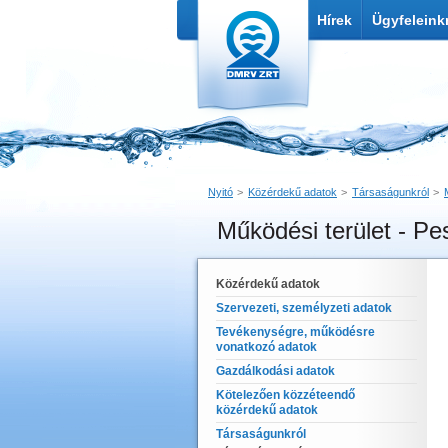
Hírek
Ügyfeleink
Nyitó
Közérdekű adatok
Társaságunkról
Működési terület - P
Nyomtatás
Link küldése
Közérdekű adatok
Szervezeti, személyzeti adatok
Tevékenységre, működésre
vonatkozó adatok
Gazdálkodási adatok
Kötelezően közzéteendő
közérdekű adatok
Társaságunkról