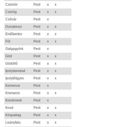
Csömör
Pest
x
x
Csörög
Pest
x
x
Csővár
Pest
x
Dunakeszi
Pest
x
x
Erdőkertes
Pest
x
x
Fót
Pest
x
x
Galgagyörk
Pest
x
Göd
Pest
x
x
Gödöllő
Pest
x
x
Ipolydamásd
Pest
x
x
Ipolytölgyes
Pest
x
x
Kemence
Pest
x
Kismaros
Pest
x
x
Kisnémedi
Pest
x
Kosd
Pest
x
x
Kóspallag
Pest
x
x
Leányfalu
Pest
x
x