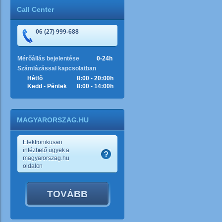
Call Center
06 (27) 999-688
Mérőállás bejelentése
0-24h
Számlázással kapcsolatban
Hétfő
8:00 - 20:00h
Kedd - Péntek
8:00 - 14:00h
MAGYARORSZAG.HU
Elektronikusan
intézhető ügyek a
magyarorszag.hu
oldalon
TOVÁBB