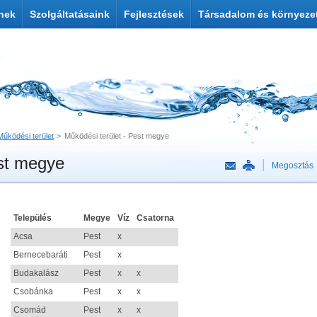
nek
Szolgáltatásaink
Fejlesztések
Társadalom és környeze
Működési terület
Működési terület - Pest megye
est megye
Megosztás
Település
Megye
Víz
Csatorna
Acsa
Pest
x
Bernecebaráti
Pest
x
Budakalász
Pest
x
x
Csobánka
Pest
x
x
Csomád
Pest
x
x