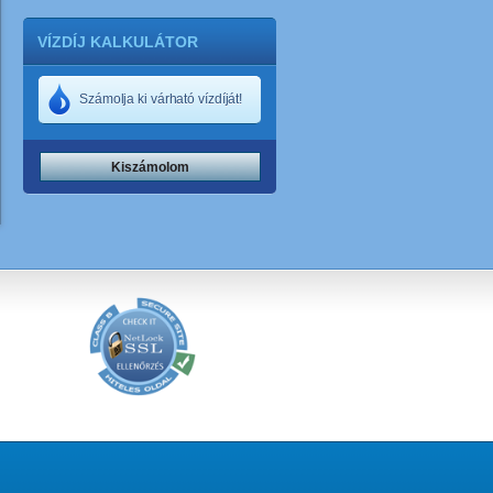
VÍZDÍJ KALKULÁTOR
Számolja ki várható vízdíját!
Kiszámolom