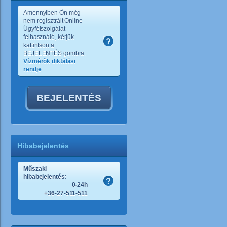
Amennyiben Ön még
nem regisztrált Online
Ügyfélszolgálat
felhasználó, kérjük
kattintson a
BEJELENTÉS gombra.
Vízmérők diktálási
rendje
BEJELENTÉS
Hibabejelentés
Műszaki
hibabejelentés:
0-24h
+36-27-511-511