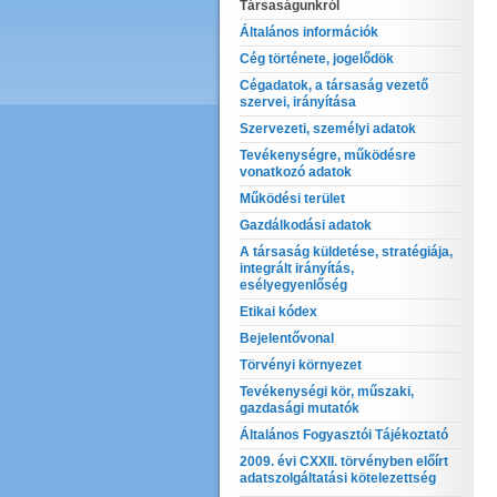
Társaságunkról
Általános információk
Cég története, jogelődök
Cégadatok, a társaság vezető
szervei, irányítása
Szervezeti, személyi adatok
Tevékenységre, működésre
vonatkozó adatok
Működési terület
Gazdálkodási adatok
A társaság küldetése, stratégiája,
integrált irányítás,
esélyegyenlőség
Etikai kódex
Bejelentővonal
Törvényi környezet
Tevékenységi kör, műszaki,
gazdasági mutatók
Általános Fogyasztói Tájékoztató
2009. évi CXXII. törvényben előírt
adatszolgáltatási kötelezettség