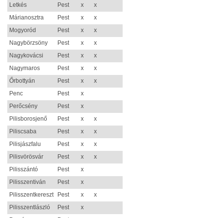
Letkés
Pest
x
x
Márianosztra
Pest
x
x
Mogyoród
Pest
x
x
Nagybörzsöny
Pest
x
x
Nagykovácsi
Pest
x
x
Nagymaros
Pest
x
x
Őrbottyán
Pest
x
x
Penc
Pest
x
Perőcsény
Pest
x
Pilisborosjenő
Pest
x
x
Piliscsaba
Pest
x
x
Pilisjászfalu
Pest
x
x
Pilisvörösvár
Pest
x
x
Pilisszántó
Pest
x
Pilisszentiván
Pest
x
Pilisszentkereszt
Pest
x
x
Pilisszentlászló
Pest
x