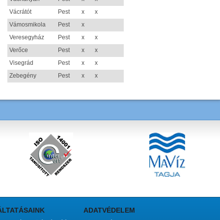
Vácrátót
Pest
x
x
Vámosmikola
Pest
x
Veresegyház
Pest
x
x
Verőce
Pest
x
x
Visegrád
Pest
x
x
Zebegény
Pest
x
x
ÁLTATÁSAINK
ADATVÉDELEM