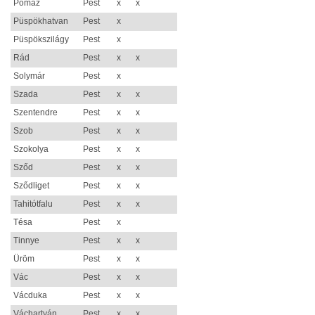
Pomáz
Pest
x
x
Püspökhatvan
Pest
x
Püspökszilágy
Pest
x
Rád
Pest
x
x
Solymár
Pest
x
Szada
Pest
x
x
Szentendre
Pest
x
x
Szob
Pest
x
x
Szokolya
Pest
x
x
Sződ
Pest
x
x
Sződliget
Pest
x
x
Tahitótfalu
Pest
x
x
Tésa
Pest
x
Tinnye
Pest
x
x
Üröm
Pest
x
x
Vác
Pest
x
x
Vácduka
Pest
x
x
Váchartyán
Pest
x
x